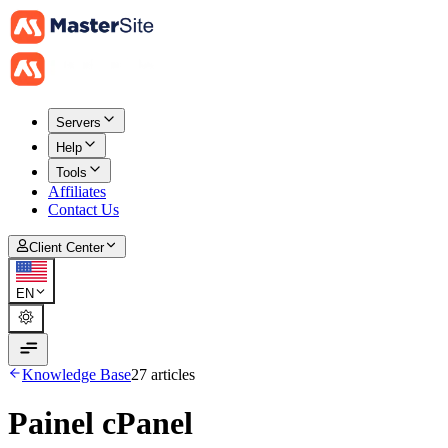
Servers
Help
Tools
Affiliates
Contact Us
Client Center
EN
Knowledge Base
27 articles
Painel cPanel